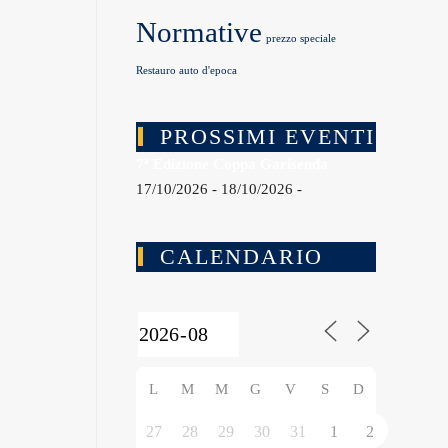
Normative
prezzo speciale
Restauro auto d'epoca
PROSSIMI EVENTI
7ª Edizione Coppa Garisenda
17/10/2026 - 18/10/2026 -
CALENDARIO
L
M
M
G
V
S
D
27
28
29
30
31
1
2