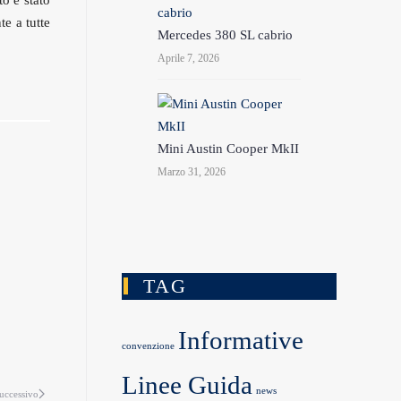
to è stato
te a tutte
Mercedes 380 SL cabrio
Aprile 7, 2026
Mini Austin Cooper MkII
Marzo 31, 2026
TAG
Informative
convenzione
Linee Guida
news
uccessivo