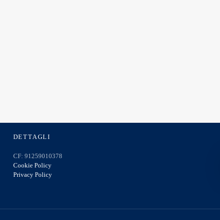
DETTAGLI
CF: 91259010378
Cookie Policy
Privacy Policy