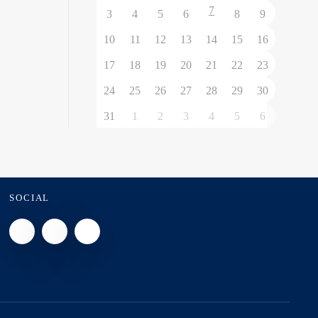
7
3
4
5
6
8
9
10
11
12
13
14
15
16
17
18
19
20
21
22
23
24
25
26
27
28
29
30
31
1
2
3
4
5
6
SOCIAL