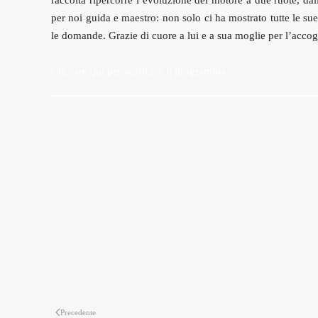
raccolta ripercorre l’evoluzione del motore a due ruote, dal
per noi guida e maestro: non solo ci ha mostrato tutte le su
le domande. Grazie di cuore a lui e a sua moglie per l’accogl
Cliccare qui per scaricare il programma
Precedente