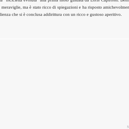
la “bicicletta evoluta” alla prima moto guidata da Loris Capirossi. Beni
e meraviglie, ma è stato ricco di spiegazioni e ha risposto amichevolmen
ienza che si è conclusa addirittura con un ricco e gustoso aperitivo.
S