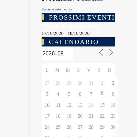
Restauro auto d'epoca
PROSSIMI EVENTI
7ª Edizione Coppa Garisenda
17/10/2026 - 18/10/2026 -
CALENDARIO
L
M
M
G
V
S
D
27
28
29
30
31
1
2
8
3
4
5
6
7
9
10
11
12
13
14
15
16
17
18
19
20
21
22
23
24
25
26
27
28
29
30