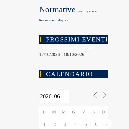
Normative
prezzo speciale
Restauro auto d'epoca
PROSSIMI EVENTI
7ª Edizione Coppa Garisenda
17/10/2026 - 18/10/2026 -
CALENDARIO
L
M
M
G
V
S
D
1
2
3
4
5
6
7