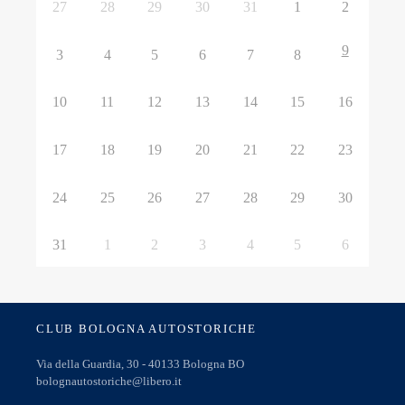
27
28
29
30
31
1
2
9
3
4
5
6
7
8
10
11
12
13
14
15
16
17
18
19
20
21
22
23
24
25
26
27
28
29
30
31
1
2
3
4
5
6
CLUB BOLOGNA AUTOSTORICHE
Via della Guardia, 30 - 40133 Bologna BO
bolognautostoriche@libero.it