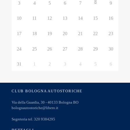
8
3
4
5
6
7
9
10
11
12
13
14
15
16
17
18
19
20
21
22
23
24
25
26
27
28
29
30
31
1
2
3
4
5
6
CLUB BOLOGNA AUTOSTORICHE
Via della Guardia, 30 - 40133 Bologna BO
bolognautostoriche@libero.it
Segreteria tel. 320 9384295