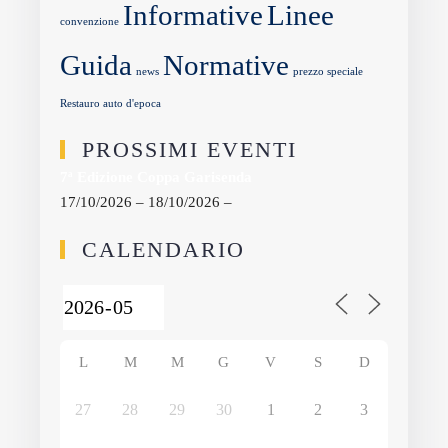
Informative
Linee
convenzione
Guida
Normative
news
prezzo speciale
Restauro auto d'epoca
PROSSIMI EVENTI
7ª Edizione Coppa Garisenda
17/10/2026 – 18/10/2026 –
CALENDARIO
L
M
M
G
V
S
D
27
28
29
30
1
2
3