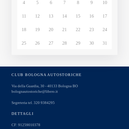
4
5
6
7
8
9
10
11
12
13
14
15
16
17
18
19
20
21
22
23
24
25
26
27
28
29
30
31
CLUB BOLOGNA AUTOSTORICHE
Via della Guardia, 30 - 40133 Bologna BO
bolognautostoriche@libero.it
Segreteria tel. 320 9384295
DETTAGLI
CF: 91259010378