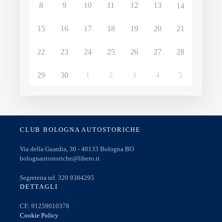
8
9
10
11
12
13
14
15
16
17
18
19
20
21
22
23
24
25
26
27
28
29
30
1
2
3
4
5
CLUB BOLOGNA AUTOSTORICHE
Via della Guardia, 30 - 40133 Bologna BO
bolognautostoriche@libero.it
Segreteria tel. 320 9384295
DETTAGLI
CF: 91259010378
Cookie Policy