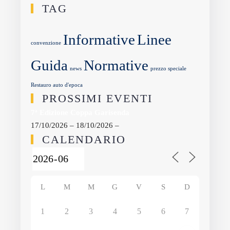
TAG
Informative
Linee
convenzione
Guida
Normative
news
prezzo speciale
Restauro auto d'epoca
PROSSIMI EVENTI
7ª Edizione Coppa Garisenda
17/10/2026 – 18/10/2026 –
CALENDARIO
L
M
M
G
V
S
D
1
2
3
4
5
6
7